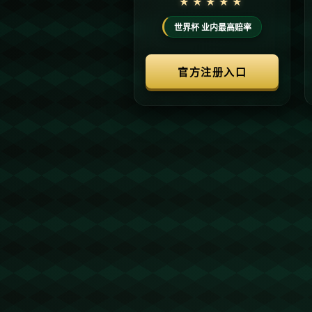
陈幸同3-2逆转早田希娜 晋
发布时间：2026-08-08
人气：
**惊心动魄**的比赛总是令人无法忘怀，而**陈幸同3-2逆
刻印象的比赛。不仅展示了陈幸同的**顽强意志**和**精湛
在这场比赛中，陈幸同在一开始并不占优势。早田希娜以其独
境中的陈幸同没有就此放弃**。她通过不断调整战术，精准
状态，最终以3-2成功逆转，晋级女单八强。此一战，不仅
**在比赛过程中，陈幸同通过细腻的步伐和手感赢得了多个关
随后逐步适应对手的节奏。尤其是在第三局和第四局，陈幸