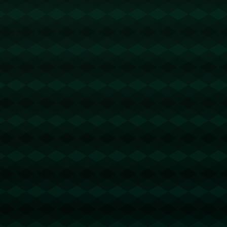
*。陈幸同和早田希娜均属于年轻一代的**顶尖选手**，她们在比赛中
未来几年乒乓球赛事将更加激动人心。