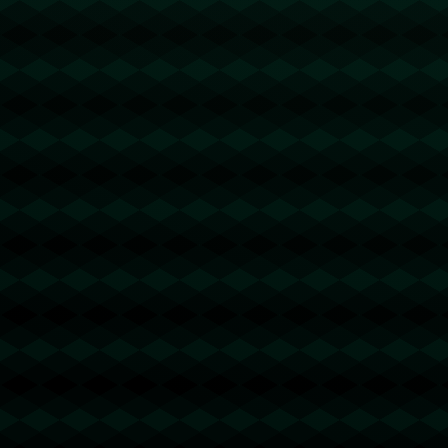
**陈幸同的成功逆转不仅是一场比赛的胜利**，更体现了运
动员所必需的品质。在未来的乒乓球赛场上，无论是陈幸同
源源不断的惊喜。
综上所述，**陈幸同3-2逆转早田希娜**的精彩表现不仅
例。这场比赛无疑将成为她职业生涯中的一座重要里程碑，