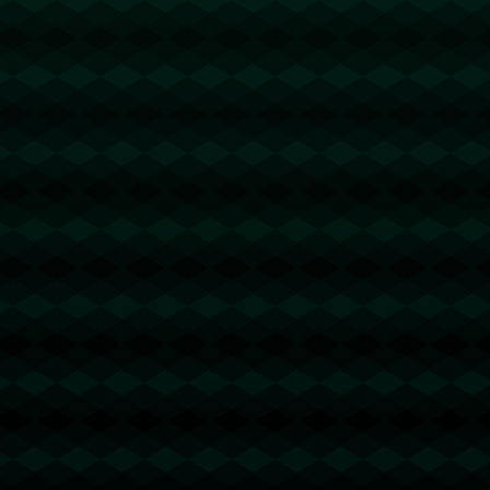
动员在高压状态下的心理承受能力和战术灵活性，这些都是成为优秀运
还是其他选手，这种比赛中的顽强意志和灵活应变都将继续为我们带来
增强了她在国际乒坛的影响力，也为观众和年轻运动员提供了宝贵的学习范
同时也为我们展现了乒乓球运动的无尽魅力。