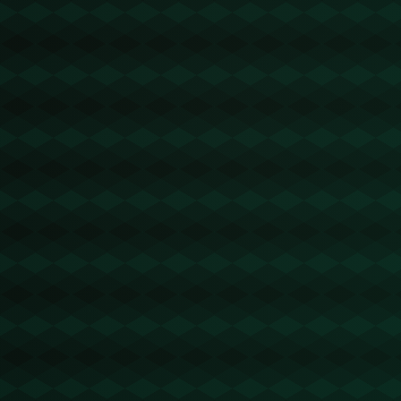
乱对方节奏。在紧张的决胜局，她通过不断的击球质量和心