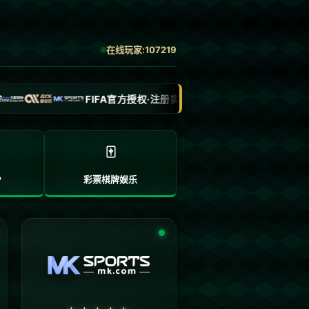
全国咨询热线：
0871-5179762