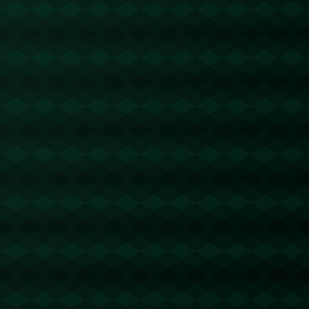
中国足协公布首批准入初审名单：中超球队全通过，广州队、深足未在列.
2026-08-08
20
江苏省淮安市淮安区27所学校成为全国校园足球特色学校.
2026-08-08
20
西蒙尼：阿尔瓦雷斯25岁仍保持谦逊的态度 这种品质让他与众不同.
2026-08-07
20
在线留言
*
姓名：
*
电话：