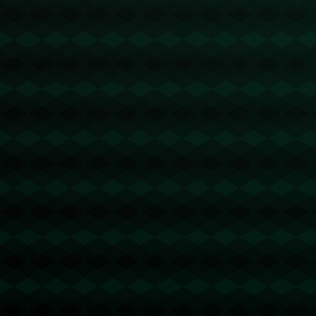
过一些高光表现，但整体化学反应并未达到预期的高度**。
**战术调整与关键时刻的失误**
费城76人队的问题不仅仅局限于球员的表现，还有在战术安
浪费。这种情况在七连败期间尤为明显。多个比赛中，76人
在关键时刻的决策存在一定问题，也凸显出球员间的信任感
**对比与启示：76人面临的挑战**
回顾76人队历史，其中不乏**优秀的球员阵容组合成功带领球
思考：“超级球星汇集就能迎来辉煌吗？”其实，篮球历史上不
予厚望，但并未能取得应有的效果。优秀的团队化学反应、
**费城76人的下一步：重构还是坚持？**
当问题已显而易见，76人管理层将面临是否继续坚持“三巨
同样的不幸在下个赛季重演。有业内人士建议，球队应该考
这样的调整，才能确保球队能够在竞争激烈的NBA中重新崛
在未来，76人能否实现涅槃重生，将取决于他们能否成功的战