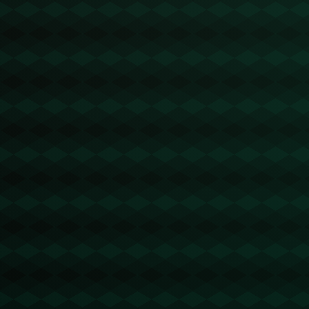
在篮球热潮席卷的赛季中，费城76人队以其引人入胜的“三巨
遇了一波令人心碎的七连败，彻底告别了季后赛争夺**。这
和反思。
**三巨头的期望与现实**
76人自从联手打造本西蒙斯、乔尔恩比德和詹姆斯哈登的“
这三名球员各自都有着强大的技术和比赛经验。然而，理想与