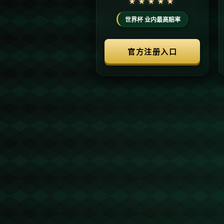
76人遭遇7连败出局，无缘
发布时间：2026-08-08
人气：
**费城76人队：三巨头首个赛季受挫，七连败无缘季后赛？**