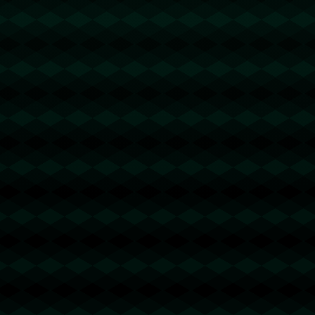
动力，重建信心将是球队面临的最大挑战。**期待下个赛季的费城76
.
下一篇 : 库里13+6+3，保罗6+4，勇士大胜马刺，西部第六易主.
返回列表
08
江苏省淮安市淮安区27所学校成为全国校园足球特色学校.
2026-08-08
07
重伤缺席全明星！戴维斯成笑话！东契奇或替代，独行侠球迷炸锅.
2026-08-07
06
里夫斯犯规，狄龙两次罚球， 湖人发球要好好发……专注一点.
2026-08-06