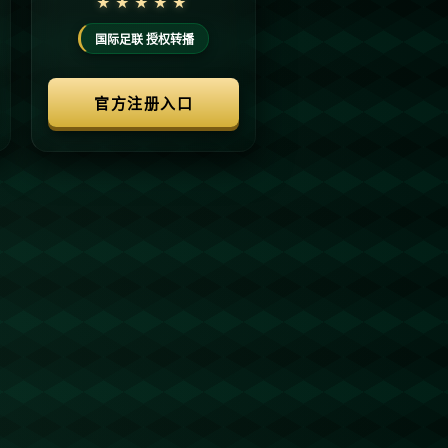
热门文章
最新文章