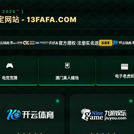
闻资讯
联系我们