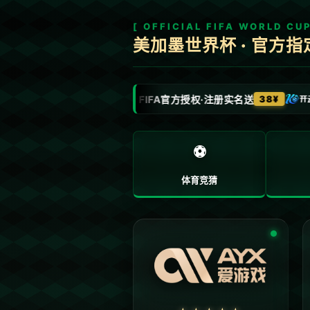
熊猫体育官方网站
网站首页
关于我们
产品服务
新