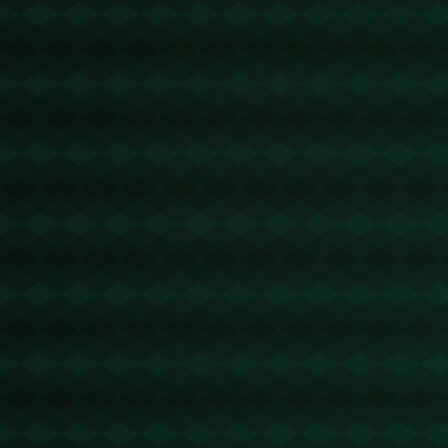
冠半决赛，目前正面对同城对手国际米兰。首回合的0-2失
盘计划中。