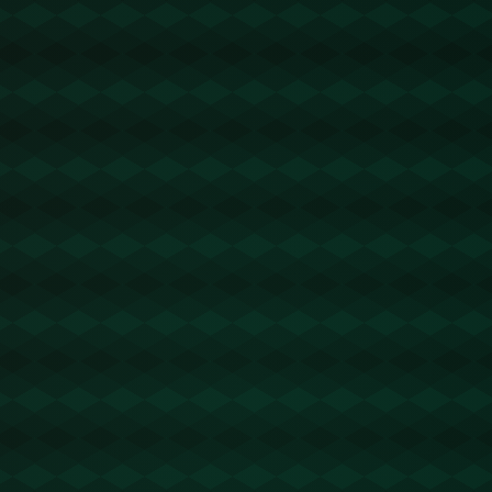
利已让米兰处于极其不利的局面，不得不将更多精力放在第二回合的翻