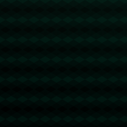
### **AC米兰的反思与未来考验**
经历这样一场失利后，AC米兰必须直面两条线作战的艰难抉
视。这场比赛已给他们敲响警钟：在足球世界里，任何轻视
总的来说，**“斯佩齐亚2-0米兰”不仅是一场普通的联赛冷
冲刺阶段，米兰唯有找到最佳平衡点，才能在困难中走得更