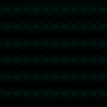
下一篇 : NBA官方：詹姆斯将缺席今日训练和采访 会出席正赛当天的媒体日.
返回列表
07
重伤缺席全明星！戴维斯成笑话！东契奇或替代，独行侠球迷炸锅.
2026-08-07
06
里夫斯犯规，狄龙两次罚球， 湖人发球要好好发……专注一点.
2026-08-06