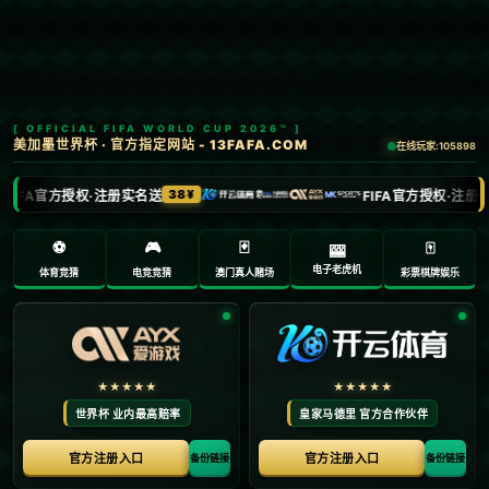
公司新闻
常见问题
皇馬電視臺再次發布被誤判視頻 球隊與裁判委員會
關系陷入緊張.
发布时间：2026-08-07
人气：
**皇马电视台再次发布被误判视频 球队与裁判委员会关系陷入紧张**
在足球领域，皇家马德里（简称“皇马”）一直是全球瞩目的焦点。然
而，最近几次裁判争议让这支豪门球队和裁判委员会之间的关系变