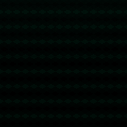
这样的案例证明，无论是被判罚还是获益的一方，误判始终让比赛
结果脱离公平原则。皇马通过电视台发布争议视频，或许意在推动
裁判透明化管理，但这背后也埋下了更多不和谐的种子。
---
### **皇马的下一步：寻求公平还是持续对抗？**
如今，这场**裁判与豪门俱乐部之间的较量**仍在继续。无论是皇马
电视台的频繁发声，还是裁判委员会的沉默应对，都将深刻影响未
来西甲联赛的生态。尽管双方的矛盾目前看似难以弥合，但业内人
士普遍认为，找到更合理的解决方式是避免矛盾升级的关键。
上一篇 : 又逆转了！孙颖莎战胜队友王艺迪 连扳4局晋级决赛.
下一篇 : 这7人离队！曝曼城决定大清洗.
推荐新闻
返回列表
西蒙尼：阿尔瓦雷斯25岁仍保持谦逊的态度 这种品质让他与众不同.
2026-08-07
重伤缺席全明星！戴维斯成笑话！东契奇或替代，独行侠球迷炸锅.
2026-08-07