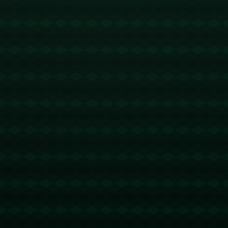
1. **影响球队形象：** 虽然皇马试图通过事实争取更多理解，但在某
些人看来，频繁质疑裁判也可能被解读为一种“不成熟”的行为，甚至
有“施压裁判”的嫌疑。这种风波会在一定程度上动摇皇马的权威形
象。
2. **裁判潜意识决策影响：** 裁判委员会作为独立裁定机构，其成员
可能因为长期承受来自皇马的舆论压力，而在未来的判罚中出现主
观偏见。**这种无形的博弈可能反而不利于皇马的后续表现。**