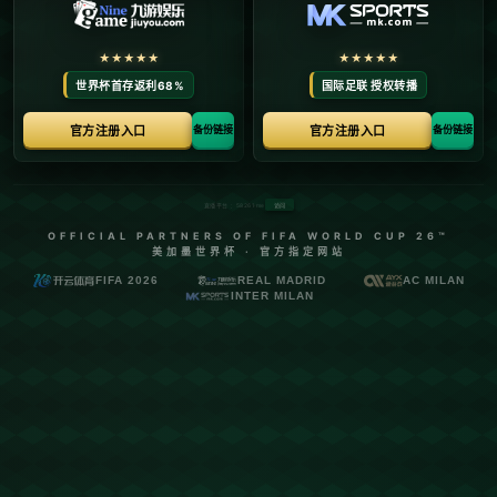
在即将到来的意大利杯比赛中，**尤文图斯**将面对**恩波利**。作为
一项具有悠久历史和辉煌成绩的赛事，意大利杯一直以来都吸引着
众多球迷的关注。尤文图斯在这场比赛中是否能成功冲击队史第16
冠，备受期待。
**前言：争冠之路启程**
意大利杯对于每个参赛球队而言，都是展现实力和追求荣耀的重要
舞台。尤文图斯在**意大利杯**的历史上曾多次捧杯，本赛季他们的