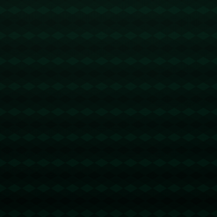
鉴于两队的实力和战术，我们可以预见到一场攻防对决。尤文图斯
可能会占据更多的控球和进攻机会，而恩波利则会利用反击寻求破
门的机会。基于双方的现状和历史表现，不少分析认为，尤文图斯
最终将以**2-0**或**3-1**获胜。本场比赛中，尤文图斯的前锋线将是
决定胜负的关键，而恩波利的防线能否顶住压力也将成为比赛的亮
点之一。
**经典案例：尤文图斯的杯赛辉煌**
回顾尤文图斯的意大利杯历史，他们曾经多次在关键时刻展现出强
大的杯赛气质。例如，在2017-18赛季，尤文图斯就以绝对优势连夺
意大利杯和联赛冠军，展现了他们在多线作战中的超凡实力。这一
辉煌历程不仅增强了球队的信心，也为未来的比赛提供了宝贵的经
验。
**结语**
尤文图斯在意大利杯上拥有无数辉煌战绩，而本赛季他们的目标依
然是那令人骄傲的第16次捧杯。这场尤文图斯VS恩波利的比赛，无