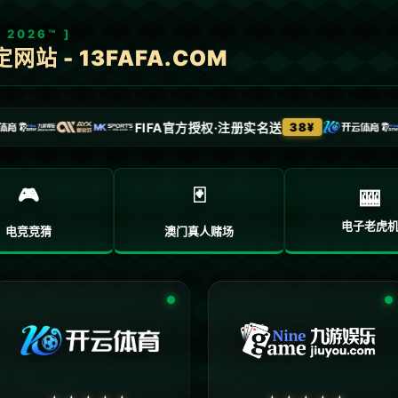
闻资讯
联系我们