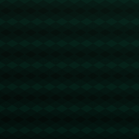
作为中国乒乓球队中的新生力量，小将向鹏近几年从国内比