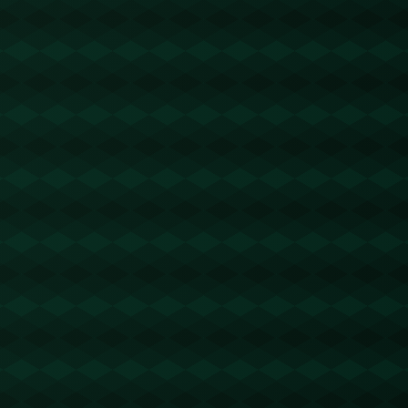
*
邮箱：
*
内容：
提交信息