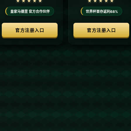
公司新闻
常见问题
来就战林昀儒，向鹏抽到了下下
着紧张的赛程和各路高手的激烈角逐，**国乒队**在本次赛事中肩
燃起了人们对比赛的高涨期待：国乒队首轮就将迎来与**林昀儒**
要在守半区拼尽全力突破困局。本次赛事注定成为一场热血与智慧交织的挑