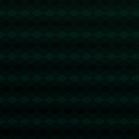
来说可谓非常严峻——需要在守半区面对一系列实力强劲的
其他队友更多的硬仗压力，也将成为检验向鹏心理素质和技
***案例分析：***
在上一届亚锦赛中，向鹏曾在守半区表现突出，他主动进攻
手。而这次仁川冠军赛却不同，他很可能提前碰到排名前十
的争冠之路。
不过，**对向鹏来说，这样的挑战或许正是突破自我、展现国
更是心理上的沉稳和临场的灵活变化。此前，他曾在国际赛
战的制胜武器。
### **仁川赛场更具看点：国乒能否捍卫荣誉？**
国乒从来不惧挑战，尤其是在这种高规格国际赛事中总能以
国乒选手都肩负着在赛场上展现中国乒乓球技术底蕴的责任
变得令人期待的重要原因。