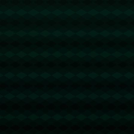
对手，其中可能包括多位排名靠前的种子选手。这份签表不仅意味着比
术韧劲的重要试炼。
、凭借顽强耐力追分。然而，那一次他的对手多为经验不足的年轻选
甚至前三的顶尖选手。可以说，抽签的难度直接把向鹏推上了门槛更高
乒新生代实力的机会**。在守半区迎战强敌，他需要的不仅是技术，
事中将反手连续快攻和防守反击结合得近乎完美，这将成为他与强敌交
全能团队作战获得观众的信赖。无论是主力队员还是年轻新锐，每一位
。而林昀儒、强劲守半区对手等这些关键因素，正是让本次仁川冠军赛