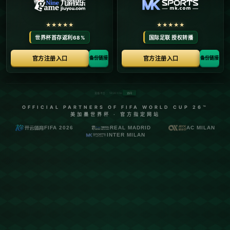
如何参与到欧洲杯这个舞台上的呢？本文将详细解答这一问题，并
探究土耳其足协与欧足联之间的关系。
**土耳其跨洲的地理位置**
首先，我们需要了解土耳其的地理背景。土耳其横跨欧洲与亚洲，
约3%的领土在东欧，这使得它成为一个跨区域国家。这种地理上的
特殊性为土耳其在政治、经济和体育方面参与欧洲活动提供了依
据。尽管大部分国土位于亚洲，但土耳其在文化、历史和足球发展
方面一直保持着与欧洲的紧密联系。
**土耳其足协与欧足联的关系**
土耳其之所以能够参与欧洲杯的一个关键原因就是**它的足协归属于
欧足联管理**。欧足联，即欧洲足球协会联盟，是一个负责组织欧洲
足球活动的主要机构。自1962年起，土耳其足协便是其正式成员。
这一身份不仅允许土耳其参加欧洲杯，还让其参与到其他由欧足联
主办的赛事中，如欧冠联赛和欧洲联赛。
这一安排不仅与土耳其的历史渊源有关，也与其在国际体育组织中