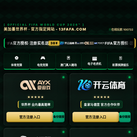
公司新闻
常见问题
欧洲杯为什么有土耳其 土耳其足协归欧足联所辖.
发布时间：2026-08-07
人气：
**为什么欧洲杯有土耳其：土耳其足协归欧足联所辖**
在每届欧洲杯赛季，大家常常会发现一个有趣的事实——土耳其代
表队参与了这个专属于欧洲的足球盛事。很多人可能会对此感到困
惑，特别是考虑到土耳其地理上不完全属于欧洲。那么，土耳其是