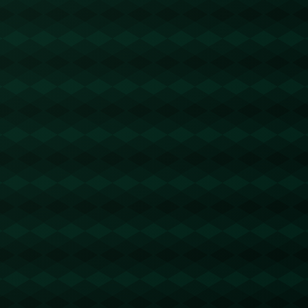
*
邮箱：
*
内容：
提交信息