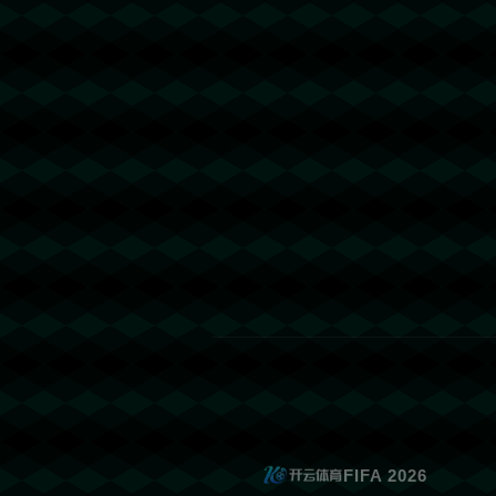
火力全开！南海某海域多舰艇实战化超燃训练现场→.
2026-08-
关于我们
产品中心
新闻资
公司介绍
产品分类一
公司动态
发展历程
产品分类二
行业新闻
常见问题
Copyrigh