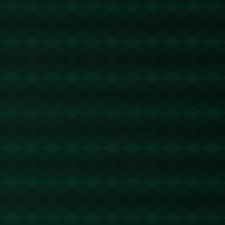
西蒙尼：阿尔瓦雷斯25岁仍保持谦逊的态度 这种品质让他与众不同.
2026-08-07
20
重伤缺席全明星！戴维斯成笑话！东契奇或替代，独行侠球迷炸锅.
2026-08-07
20
“因為我，我們沒有獲勝”——奧納納承認明顯失誤致球隊落敗.
2026-08-06
20
在线留言
*
姓名：
*
电话：