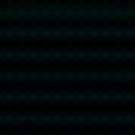
下一篇 : 【直播】Uzi：BLG今天真不配赢，他们就不想赢，怎么敢打大龙48亮240回复.
返回列表
07
重伤缺席全明星！戴维斯成笑话！东契奇或替代，独行侠球迷炸锅.
2026-08-07
06
里夫斯犯规，狄龙两次罚球， 湖人发球要好好发……专注一点.
2026-08-06