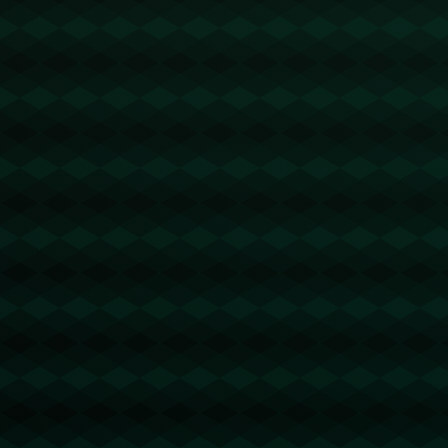
在此役中，约基奇获得了超乎寻常的罚球机会，比例远远高
频率引起了球迷和评论员的广泛讨论，有人认为这种判罚可能存
往是迅速改写比分的重要手段，而约基奇作为掘金的核心球
**队员表现与裁判因素的微妙博弈**
除了罚球这一争议点，我们也不能忽视森林狼通过顽强的防
关键时刻影响了掘金的节奏，**但篮球比赛的胜负从来不是单
他们赢得比赛的重要因素。他们通过出色的协作最终夺得了
**策略失败：掘金的失误分析**
掘金队在比赛中也不是毫无瑕疵。虽然约基奇在罚球线上表
术变化。比赛中几次关键失误，使得球队未能有效利用罚球得分
无法在最终时刻反转局势，从而导致败北。
**赛后反思：裁判与比赛公平性**
裁判的判罚在这场比赛中确实掀起了轩然大波，却也让人对比