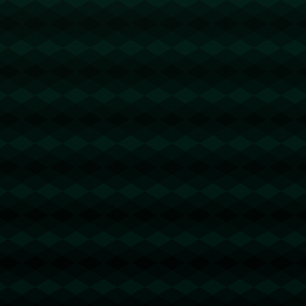
时，我们更应关注背后的整体战术和球员的现场应变能力，而非仅仅聚
中，某队通过智能的策略调整避免了因裁判判罚导致的失利，实现了逆
各队如何在复杂局势中寻求突破。
正性的试金石。然而，无论裁判如何判罚，球队的整体发挥和现场应变
只有不断提升球队实力，才能在场上主宰命运。