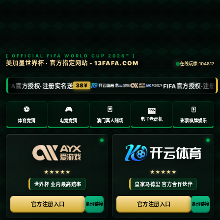
公司新闻
常见问题
西班牙媒體：皇馬為維尼修斯安排私人醫生，助其排
除心理障礙.
发布时间：2026-08-08
人气：
**皇马重视维尼修斯心理健康，特邀私人医生护航**
近年来，体育界越来越重视运动员的心理健康，因为在高强度的竞
技环境中，心理素质往往与技术能力同等重要。据西班牙媒体报