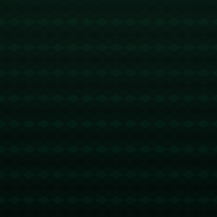
通过这样系统的安排，皇马希望可以长久地保持球员的最佳竞技状
态，并创造一个健康、积极的职业环境。这种做法将在未来为更多
的运动组织提供借鉴，**从而提升整个体育行业的心理健康意识——
这种意识将不再是锦上添花，而是不可或缺的必需品**。