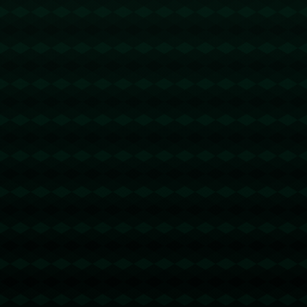
与此同时，中国队的核心选手则更加注重控制与耐心的结合。例
如，中国队的主力选手在底线对抗中颇具优势，尤其擅长通过持续
多拍甚至刁钻的小斜线回球打乱对手节奏。**这样的战术打法虽然需
要耗费大量体能，但一旦成功限制对方进攻火力，中国队的胜算将
显著提升**。
### **场地和外部因素带来的影响**
值得一提的是，本次八强战的比赛场地条件也可能对比赛结果产生
重要影响。如果比赛在硬地场地进行，那么**对于发球速度快、击球
力量大的美国选手无疑更加有利**。然而，如果比赛是在室内或慢速
场地进行，那么则更有利于中国选手的耐力发挥和战术布置。
此外，无论是团队应对突发状况的能力，还是场外教练的临场指
挥，都可能成为影响比赛胜负的关键因素。特别是在这样的重大赛
事中，一场比赛的结果往往决定于几个关键分，而这些关键分背后
暗含的不仅仅是技术，更是心理和团队协作的综合考验。
### **展望八强战：谁能更胜一筹？**