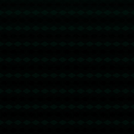
美国队和中国队的八强战堪称一场强强对话。两支球队各自都有独
特亮点，但也存在不同的隐忧。从综合实力上看，美国队略占上
风，但中国队的拼搏精神和成长速度绝不可轻视。无论最终结果如
何，**这场比赛都将为网球联合杯的历史增添浓墨重彩的一笔**。
对于网球爱好者来说，这不仅是一场网球比赛，更是技艺、智慧和
意志力的碰撞。让我们拭目以待，在接下来的比赛中见证属于网球
的激情与荣耀！
上一篇 : F1人物誌｜佩雷斯離紅牛 墨西哥童話來到最終章 不完美仍是傳奇.
下一篇 : 王楚钦3-0轻松胜袁励岑，单局11-1碾压对手，林高远战胜刁子育.
推荐新闻
返回列表
西蒙尼：阿尔瓦雷斯25岁仍保持谦逊的态度 这种品质让他与众不同.
2026-08-07
重伤缺席全明星！戴维斯成笑话！东契奇或替代，独行侠球迷炸锅.
2026-08-07
“因為我，我們沒有獲勝”——奧納納承認明顯失誤致球隊落敗.
2026-08-06