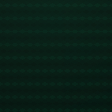
身世界一流水平**。同时，中国队的双打选手之间拥有良好的默契配
合，在网前截击与底线防守方面具备特殊优势。在今年的赛事中，
中国选手整体状态饱满，团队配合默契，更是屡次创造惊喜。
### **过往成绩与心理较量**
**回顾中国队和美国队在国际网球赛事中的交手历史**，美国队无疑
在整体成绩上占据一定优势。然而，中国队通过近年来在各种重要
赛事中的不断突破，已经逐步缩小了与对手之间的差距。例如，在
2022年WTA巡回赛中，中国球员张帅战胜多位欧美强敌，展现出了
惊人的长足进步。而在双打领域，中国队的几对黄金组合也屡次击
败国际顶尖对手，为球队注入了更多信心。
另一方面，心理素质将成为这场对决的关键因素。美国队由于整体
实力较强，可能会在比赛初期采取强势压制。然而，**中国队在不被
看好的情况下反而更能够轻装上阵**，这种“无包袱”心态或许成为他
们的制胜法宝之一。在过往赛事中，中国队曾多次在对阵强敌时通
过精准落点、灵活跑动和体能储备逆转局势——这些都是他们不可
忽视的优势。