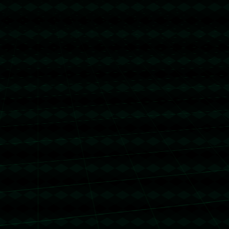
里夫斯犯规，狄龙两次罚球， 湖人发球要好好发……专注一点.
2026-08-06
火力全开！南海某海域多舰艇实战化超燃训练现场→.
2026-08-05
曼联球员赛后对卡塞米罗表达支持，B费要求所有人一起背锅.
2026-08-05
关于我们
产品中心
新闻资讯
工程案例
公司专利
联系我们
0871-5179762
18234088212
Copyright 2024
熊猫体育(china)官方网站-熊猫未来体育之星
All Rights by
熊
猫体育官方网站