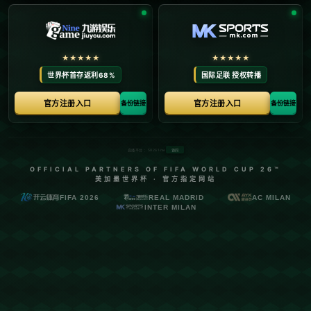
网球迷们翘首以待的对决即将上演！在今年备受瞩目的网球联合杯
中，美国队与中国队双双闯入八强。**这场焦点战不仅汇聚顶尖球员
的实力较量，更是一场技战术智慧的巅峰碰撞**。作为全球关注的一
项重要赛事，美国队与中国队的对决无疑将成为本轮比赛的重头
戏。那么，两支球队的实力究竟如何？哪一方更有可能在竞争中笑
到最后？让我们深入解读这一即将到来的精彩赛事。
### **美国队与中国队：阵容分析**
作为世界网球强国，美国队一直是网球联合杯的热门冠军争夺者。**