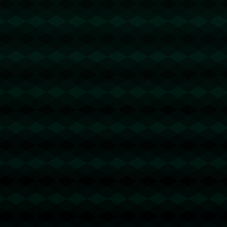
系统的关注度也越来越高。对于足球爱好者而言，看到中国足球储备力
协相关负责人也表示，未来将继续加大对青训的投入，优化训练条件，
是充满挑战与机遇的一年。无论是成功的喜悦，亦或是失败后的反思，都
之星在未来的表现中，为中国足球带来更多的辉煌篇章。