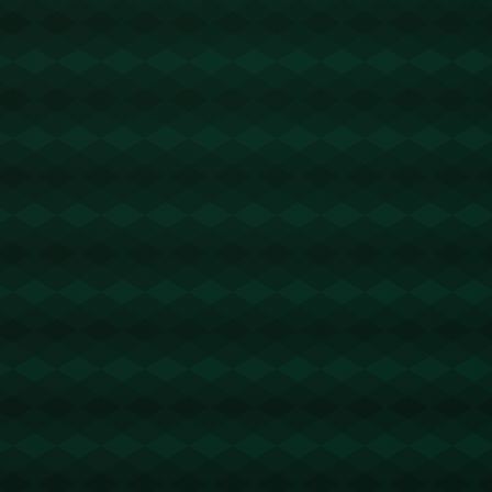
现尤为突出，他在*关键时刻屡屡为球队贡献助攻*，被誉为“亚洲新
克斯坦和伊朗这样的劲敌，中国U17队伍虽然拼尽全力，但由于经验
，这次失利成为了球队成长的重要契机。在总结会上，主教练着重强调
下阶段的训练制定了详细的计划。