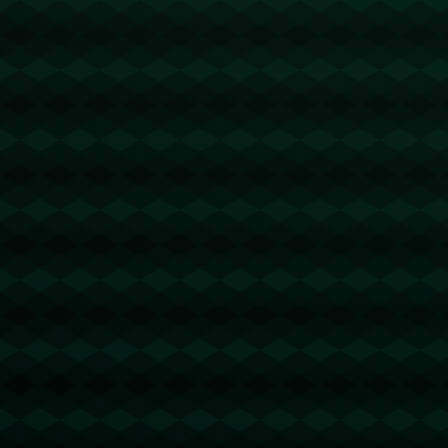
**社会关注与未来展望**