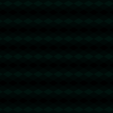
！尤文0-4亚特兰大五连胜终结 麦肯尼送点弗拉霍维奇替补送礼.
下一篇 : 国际系列赛澳门站次轮瑞德继续领跑 中国内地吴阿顺陈顾新白政恺获晋级.
返回列表
09
英女足主帥魏格曼：執教合約仍堅如磐石，球員們渴望取得勝利！.
2026-08-09
08
江苏省淮安市淮安区27所学校成为全国校园足球特色学校.
2026-08-08