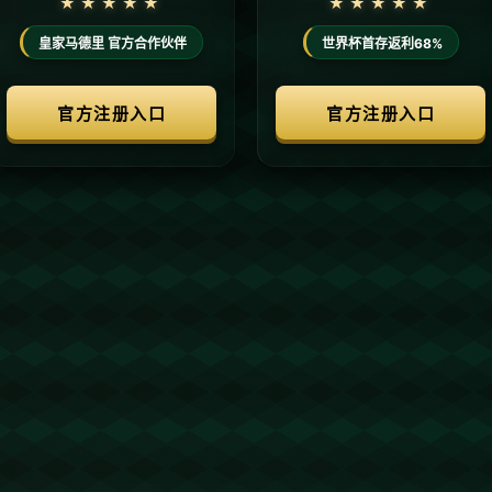
公司新闻
常见问题
24年成绩回顾.
了广泛关注。这一年，围绕着各年龄段青年队伍的表现、成长以及他们在
本文将深度剖析这一年中国男足U系列的成绩与表现，为大家带来一场