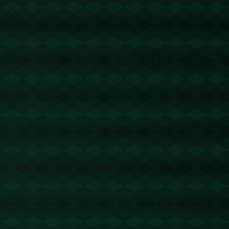
冬窗豪掷近7亿购3球员 曼市大动作引关注.
2026-08-09
20
英女足主帥魏格曼：執教合約仍堅如磐石，球員們渴望取得勝利！.
2026-08-09
20
中国足协公布首批准入初审名单：中超球队全通过，广州队、深足未在列.
2026-08-08
20
在线留言
*
姓名：
*
电话：