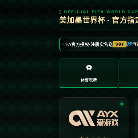
熊猫体育官方网站
网站首页
关于我们
产品服务
新