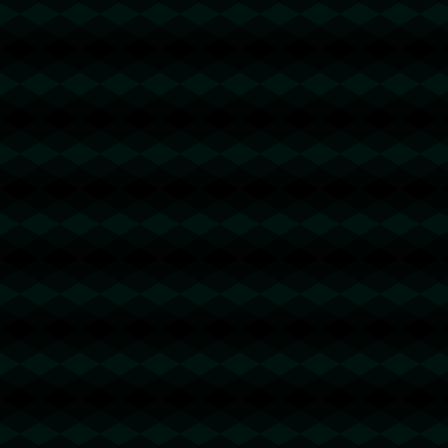
上一篇 : 惨败
推荐新闻
冬窗豪掷近7亿购3球员 曼市大动作引关注.
2026-08-
中国足协公布首批准入初审名单：中超球队全通过，广州队、深足未在列.
2026-08-