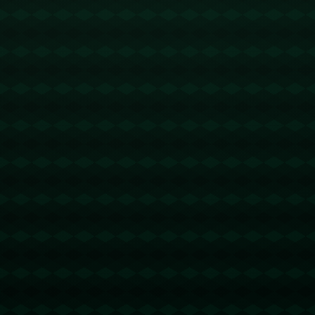
**不败纪录背后的关键要素**
从这些纪录中，不难发现巴萨取得非凡成就的背后有几大关键因
素。首先，巴萨始终坚持培养有潜力的年轻球员，利用拉玛西亚青
训营不断流入新鲜血液。其次，巴萨在引援上保持谨慎和智慧，增
强了球队的整体实力。最后，巴萨各任主帅都强调团队文化的重要
性，通过高效沟通和协作，促进了球队的化学反应。
我们不妨通过分析具体比赛案例来深入理解这些成功模式。例如，**
在恩里克执教时期对阵皇家马德里的经典之战**，巴萨展示了如何通
过高效反击来打破对手的顽强防线。比赛不仅体现了球员的优秀个
体表现，也折射出恩里克在临场指挥上的果断和灵活。
综上所述，巴萨的队史不败纪录不仅是战术策略的胜利，更是球队
在多年来对足球哲学深刻理解的结晶。继续了解这些不败纪录背后
的故事，无疑能为足球爱好者提供启发，为未来的战术发展打开新
的思路。通过创新与激情，巴萨将继续书写其辉煌的历史篇章。