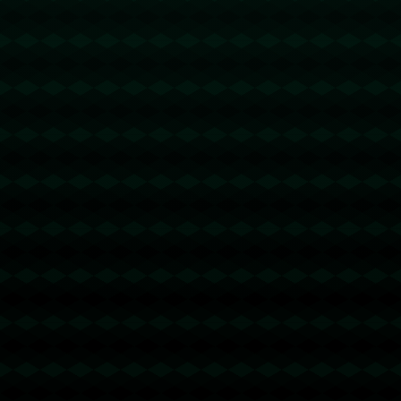
上一篇 : 火箭四连胜，爵士何以失利？独家解析！.
下一篇 : 终于做到了！王艺衡用时3.08秒，创三阶魔方世界纪录！28亮73回复.
推荐新闻
返回列表
中国足协公布首批准入初审名单：中超球队全通过，广州队、深足未在列.
2026-08-08
江苏省淮安市淮安区27所学校成为全国校园足球特色学校.
2026-08-08
西蒙尼：阿尔瓦雷斯25岁仍保持谦逊的态度 这种品质让他与众不同.
2026-08-07
重伤缺席全明星！戴维斯成笑话！东契奇或替代，独行侠球迷炸锅.
2026-08-07