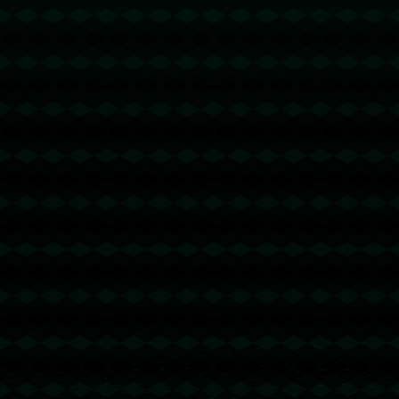
决定，都可能成为左右赛季走向的重要因素。NBA的每一天都在书
写历史，而今天，毫无疑问又增添了新的篇章。
上一篇 : 濃眉打得像個巨星 老詹也只能湊合 莫蘭特簡直是失誤制造機 湖人輕松阻止灰熊四連勝.
下一篇 : 海港外援洛佩斯右膝前交叉韌帶撕裂 恐賽季報銷.
推荐新闻
返回列表
中国足协公布首批准入初审名单：中超球队全通过，广州队、深足未在列.
2026-08-08
江苏省淮安市淮安区27所学校成为全国校园足球特色学校.
2026-08-08
西蒙尼：阿尔瓦雷斯25岁仍保持谦逊的态度 这种品质让他与众不同.
2026-08-07
重伤缺席全明星！戴维斯成笑话！东契奇或替代，独行侠球迷炸锅.
2026-08-07
“因為我，我們沒有獲勝”——奧納納承認明顯失誤致球隊落敗.
2026-08-06
里夫斯犯规，狄龙两次罚球， 湖人发球要好好发……专注一点.
2026-08-06