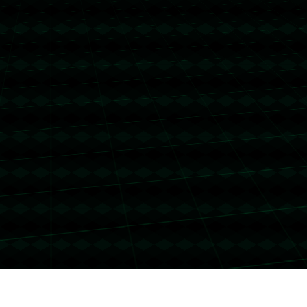
关于我们
产品中心
新闻资讯
工程案例
公司专利
联系我们
0871-5179762
18234088212
Copyright 2024
熊猫体育(china)官方网站-熊猫未来体育之星
All Rights by
熊
猫体育官方网站
地址：安徽省芜湖市无为县泉塘镇
电话咨询
公司简介
新闻资讯
网站首页