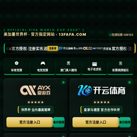
公司新闻
常见问题
NBA动向：杜兰特伤情确定，尼克斯续约老将，两大
球星报销赛季​.
发布时间：2026-08-08
人气：
**NBA动态解读：三大焦点事件引发联盟震动**
在全球篮球迷的密切关注下，NBA的冲刺阶段总能带来精彩不断的
动态和意想不到的故事。本周，NBA再一次成为了热议的中心：**凯