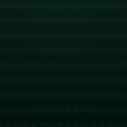
**尼克斯续约老将：稳固更衣室核心**
与此同时，纽约尼克斯宣布与球队老将达成续约协议。这位经验丰
富的球员虽然在场上的贡献有所下降，但他在更衣室中**扮演着不可
或缺的领导角色**。尼克斯此举不仅向外界展示了对老将的信任，也