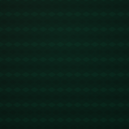
本赛季的骑士不仅在进攻端表现出色，他们的防守也居于联盟前
列。在主场迎战快船时，骑士将依赖内线双塔——贾勒特·阿伦和埃
文·莫布里来压制快船的进攻，同时利用外线防守骚扰哈登的组织能
力。**骑士擅长通过快速轮转和高压防守打断对手的比赛节奏，而快
船如何利用哈登的突破和投篮能力突破这一防线，至关重要。**
快船阵容中虽缺少莱昂纳德，但保罗·乔治的表现将从侧翼给予支
援。同时，快船的其他球员如替补球员诺曼·鲍威尔亦需在关键时刻
站出来，分担进攻压力。对于哈登来说，本场比赛可能会特别强调
他的控场能力，他需要通过精准的分球和识别防守漏洞来带动整体
进攻。
### 哈登单核领军：从困境中寻找机会
哈登过去在火箭时期的单核表现一直被球迷津津乐道。比如2017-
2018赛季，哈登曾凭借一己之力带领火箭成为常规赛第一，更在许
多对阵强队的比赛中展现了个人英雄主义。尽管如今的快船阵容有
所不同，但本场比赛的剧情似乎有些相似。莱昂纳德的缺席，迫使
哈登站在舞台中央，这不仅是挑战，也是他展现自己领导能力的一