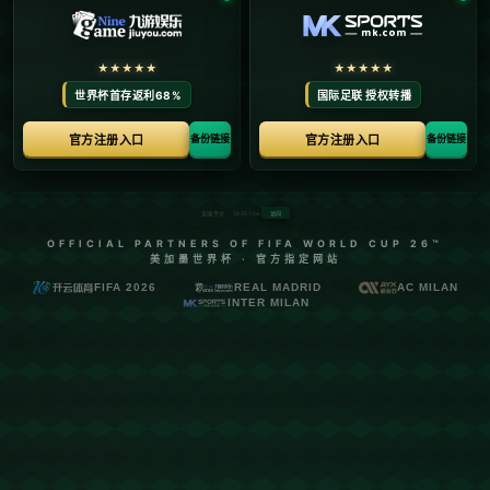
首，而快船刚刚完成关于哈登的重磅交易，这场比赛也将检验哈登
在新球队中的核心领导能力及其单核作战的效果。*
### 莱昂纳德轮休引发阵容变化，哈登迎来关键角色
在快船对阵骑士的比赛中，莱昂纳德因健康保护选择轮休，使得球
队不得不调整战术重心。这一情况给新加盟的哈登带来了展示个人
能力的绝佳机会。*莱昂纳德作为球队攻防两端的绝对核心，其缺席
使快船的整体实力受到影响，但也给了哈登更多出手权和场上自由
度。*
骑士在东部展现出了稳定的统治力，尤其是多诺万·米切尔和达里乌
斯·加兰的后场组合。面对这样的强敌，快船对哈登的期待不仅是组
织串联，更是关键时刻挺身而出。哈登作为一名经验丰富的球星，
过去曾在单核领军的情况下打出极为精彩的表现，特别是在火箭时
期，他的超强得分爆发力让人印象深刻。此番对决，哈登是否能保
持高效输出并推动快船争取胜利，成为外界关注的焦点。
### 骑士的防守强度与快船的应对策略