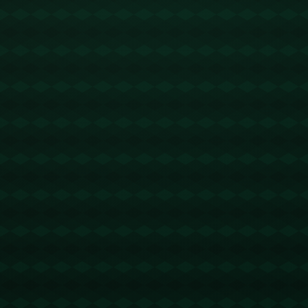
2. **营养与休息**：确保球员获得充足的休息和科学的膳食。足球俱
乐部通常会配备专业的营养师，为球员提供科学膳食建议，以提升
体能和恢复速度。
3. **心理辅导**：通过心理辅导帮助球员应对压力，提升心理活力。
心理健康直接影响球员的赛场表现，心理状态良好的球员更能在比
赛中保持高昂的斗志。
4. **团队凝聚力**：建设良好的团队氛围，提高球员之间的信任与合
作水平。团队凝聚力强的球队，即使在逆境中也能保持良好的输出
表现，从而弥补活力不足带来的消极影响。