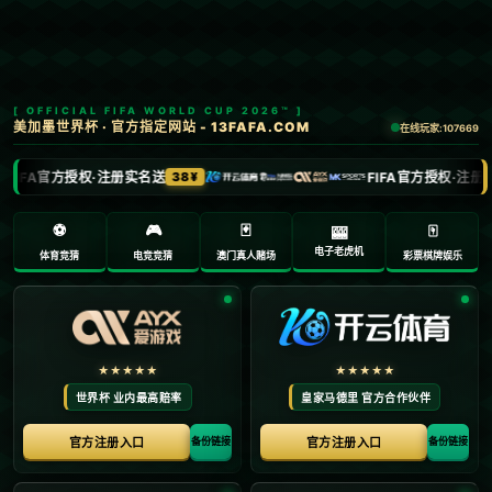
公司新闻
常见问题
記者稱西漢姆對簽下萬-比薩卡充滿信心，曼聯和拜
仁談判馬茲拉維尚未達成一致.
发布时间：2026-08-06
人气：
**記者稱西漢姆對簽下萬-比薩卡充滿信心，曼聯和拜仁談判馬茲拉
維尚未達成一致**
在足球轉會市場上一秒一個變化的背景下，有時一個傳聞便能引燃