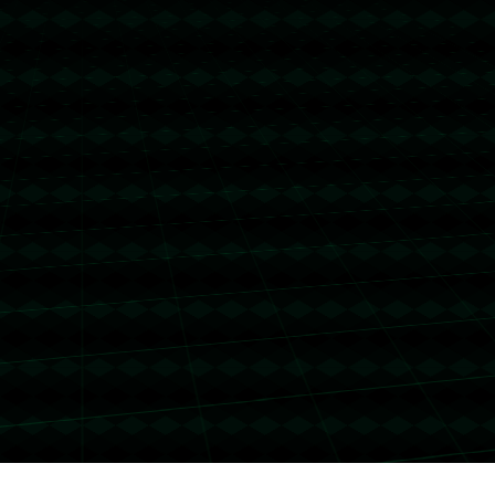
关于我们
产品中心
新闻资讯
工程案例
公司专利
联系我们
0871-5179762
18234088212
Copyright 2024
熊猫体育(china)官方网站-熊猫未来体育之星
All Rights by
熊
猫体育官方网站
地址：安徽省芜湖市无为县泉塘镇
电话咨询
公司简介
新闻资讯
网站首页