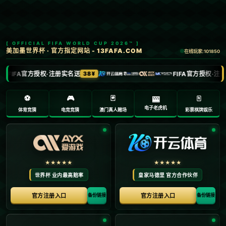
公司新闻
常见问题
努诺否认阿森纳争冠无望：还有好多事情可能发生.
发布时间：2026-08-09
人气：
**努诺否认阿森纳争冠无望：还有好多事情可能发生**